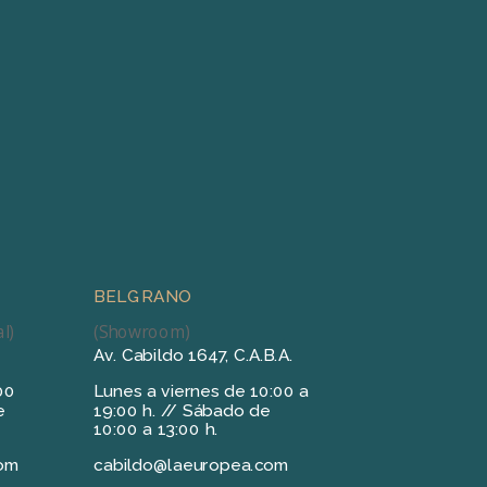
BELGRANO
l)
(Showroom)
Av. Cabildo 1647, C.A.B.A.
00
Lunes a viernes de 10:00 a
e
19:00 h. // Sábado de
10:00 a 13:00 h.
com
cabildo@laeuropea.com