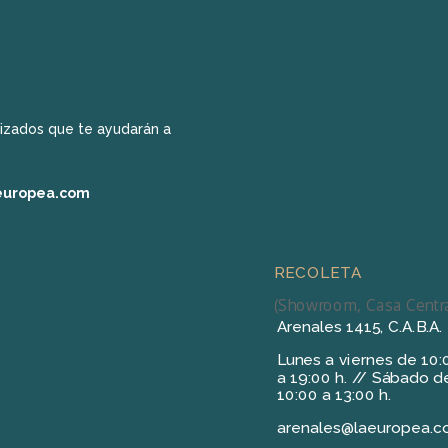
izados que te ayudarán a
europea.com
RECOLETA
(Showroom, Casa Centra
Arenales 1415, C.A.B.A.
Lunes a viernes de 10:
a 19:00 h. // Sábado d
10:00 a 13:00 h.
arenales@laeuropea.