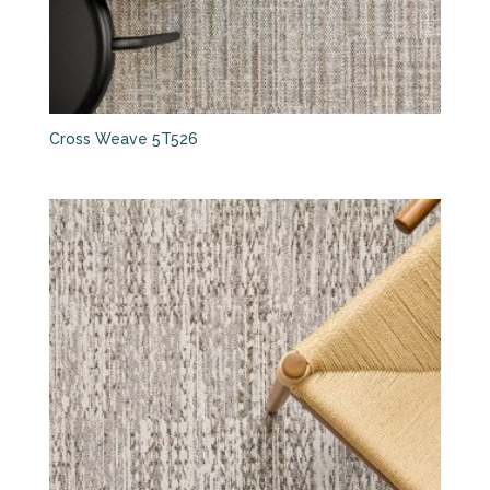
Cross Weave 5T526