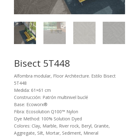
Bisect 5T448
Alfombra modular, Floor Architecture. Estilo Bisect
5T448
Medida: 61×61 cm
Construcción: Patrón multinivel buclé
Base: Ecoworx®
Fibra: Ecosolution Q100™ Nylon
Dye Method: 100% Solution Dyed
Colores: Clay, Marble, River rock, Beryl, Granite,
Aggregate, Silt, Mortar, Sediment, Mineral