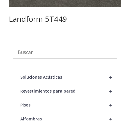
Landform 5T449
P
+
Soluciones Acústicas
+
Revestimientos para pared
+
Pisos
+
Alfombras