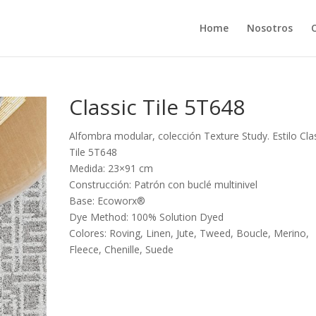
Home
Nosotros
Classic Tile 5T648
Alfombra modular, colección Texture Study. Estilo Cla
Tile 5T648
Medida: 23×91 cm
Construcción: Patrón con buclé multinivel
Base: Ecoworx®
Dye Method: 100% Solution Dyed
Colores: Roving, Linen, Jute, Tweed, Boucle, Merino,
Fleece, Chenille, Suede