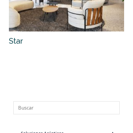
Star
S