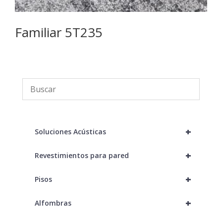
Familiar 5T235
H
+
Soluciones Acústicas
+
Revestimientos para pared
+
Pisos
+
Alfombras