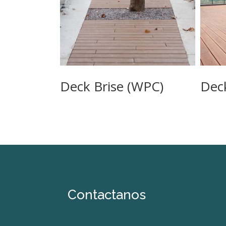
Deck Brise (WPC)
Dec
Contactanos