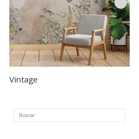
Vintage
E