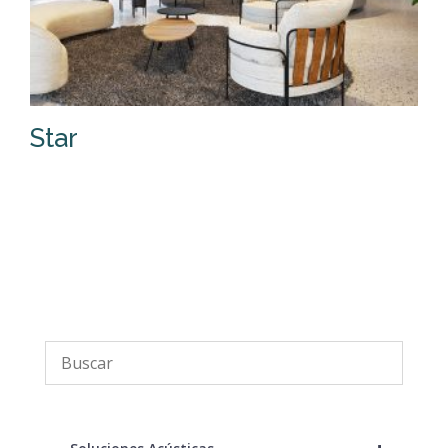
Star
S