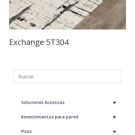
Exchange 5T304
F
+
Soluciones Acústicas
+
Revestimientos para pared
+
Pisos