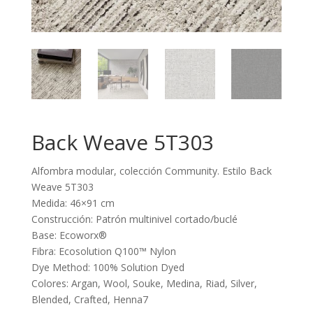
Back Weave 5T303
Alfombra modular, colección Community. Estilo Back
Weave 5T303
Medida: 46×91 cm
Construcción: Patrón multinivel cortado/buclé
Base: Ecoworx®
Fibra: Ecosolution Q100™ Nylon
Dye Method: 100% Solution Dyed
Colores: Argan, Wool, Souke, Medina, Riad, Silver,
Blended, Crafted, Henna7