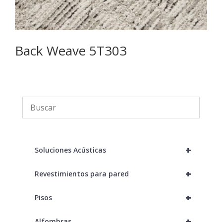
Back Weave 5T303
F
+
Soluciones Acústicas
+
Revestimientos para pared
+
Pisos
+
Alfombras