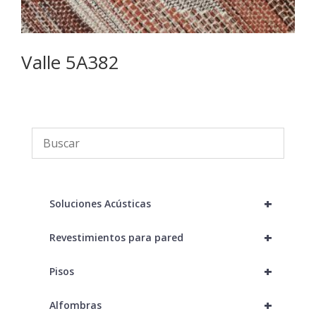
Valle 5A382
T
+
Soluciones Acústicas
+
Revestimientos para pared
+
Pisos
+
Alfombras