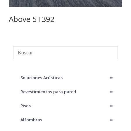
Above 5T392
B
+
Soluciones Acústicas
+
Revestimientos para pared
+
Pisos
+
Alfombras