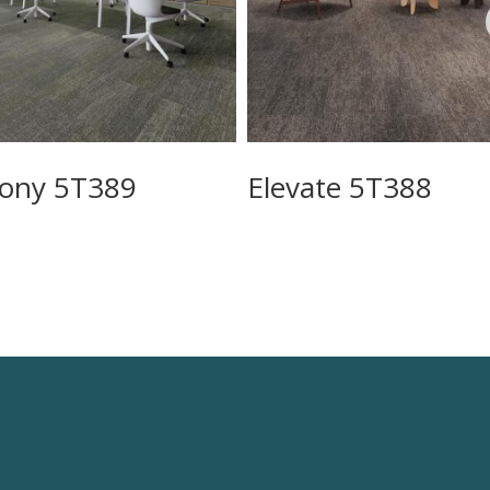
cony 5T389
Elevate 5T388