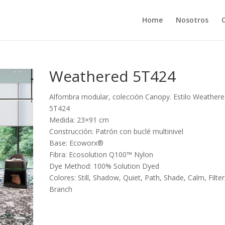
Home
Nosotros
Weathered 5T424
Alfombra modular, colección Canopy. Estilo Weather
5T424
Medida: 23×91 cm
Construcción: Patrón con buclé multinivel
Base: Ecoworx®
Fibra: Ecosolution Q100™ Nylon
Dye Method: 100% Solution Dyed
Colores: Still, Shadow, Quiet, Path, Shade, Calm, Filter
Branch