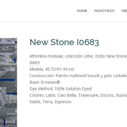
HOME
NOSOTROS
OB
New Stone I0683
Alfombra modular, colección Lithic. Estilo New Stone
I0683
Medida: 45.72×91.44 cm
Construcción: Patrón multinivel bouclé y pelo cortad
Base: Ecoworx®
Dye Method: 100% Solution Dyed
Colores: Latte, Ciao Bella, Traversare, Oscuro, Buon
Notte, Terra, Espresso