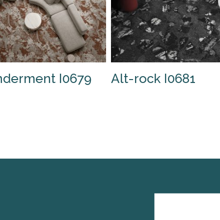
derment I0679
Alt-rock I0681