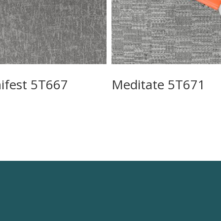
ifest 5T667
Meditate 5T671