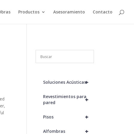
Obras
Productos
Asesoramiento
Contacto
+
Soluciones Acústicas
Revestimientos para
+
ted
pared
er,
ful
+
Pisos
+
Alfombras