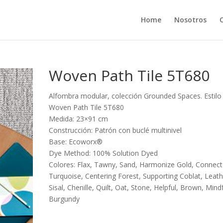
Home
Nosotros
Woven Path Tile 5T680
Alfombra modular, colección Grounded Spaces. Estilo
Woven Path Tile 5T680
Medida: 23×91 cm
Construcción: Patrón con buclé multinivel
Base: Ecoworx®
Dye Method: 100% Solution Dyed
Colores: Flax, Tawny, Sand, Harmonize Gold, Connec
Turquoise, Centering Forest, Supporting Coblat, Leath
Sisal, Chenille, Quilt, Oat, Stone, Helpful, Brown, Mind
Burgundy