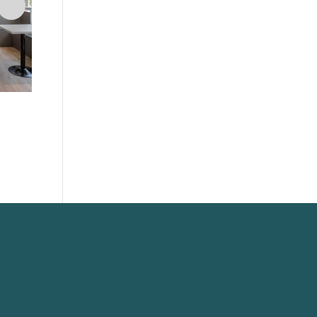
Rack
Rack Circ