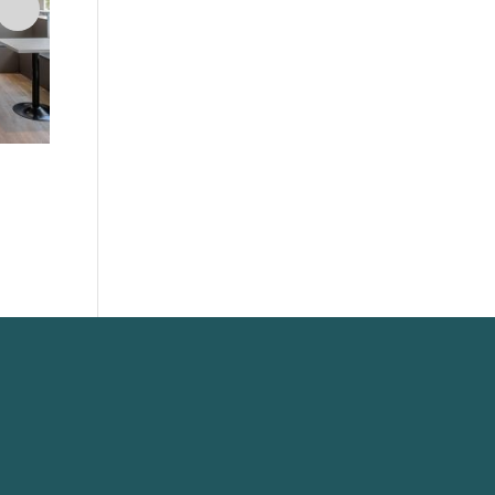
Ivy
Rack Circ